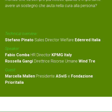
avere un sostegno che aiuta nella cura alla persona?
Technical overview:
Stefano Pinato
Sales Director Welfare
Edenred Italia
Speaker:
Fabio Comba
HR Director
KPMG Italy
Rossella Gangi
Direttrice Risorse Umane
Wind Tre
Guest:
Marcella Mallen
Presidente
ASviS
e
Fondazione
Prioritalia