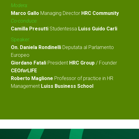
Modera:
Marco Gallo
Managing Director
HRC Community
Co-conduce:
Camilla Presutti
Studentessa
Luiss Guido Carli
Speaker:
On. Daniela Rondinelli
Deputata al Parlamento
Europeo
Giordano Fatali
President
HRC Group
/ Founder
CEO
for
LIFE
Roberto Maglione
Professor of practice in HR
Management
Luiss Business School